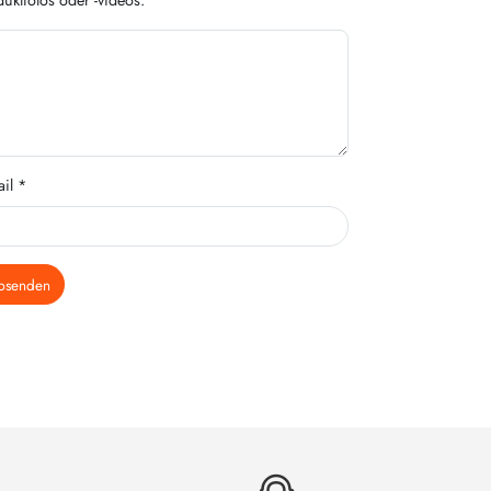
il *
bsenden