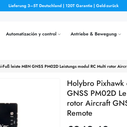
Lieferung 3–5T Deutschland | 120T Garantie | Geld-zurück
Automatización y control
Antriebe & Bewegung
i-Fuß leiste M8N GNSS PM02D Leistungs modul RC Multi rotor Air
Holybro Pixhawk 
GNSS PM02D Leis
rotor Aircraft G
Remote