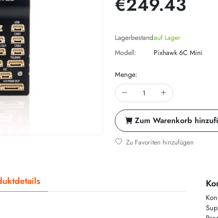
€249.43
Lagerbestand:
auf Lager
Modell:
Pixhawk 6C Mini
Menge:
Zum Warenkorb hinzuf
Zu Favoriten hinzufügen
uktdetails
Kon
Kon
Supp
Prod