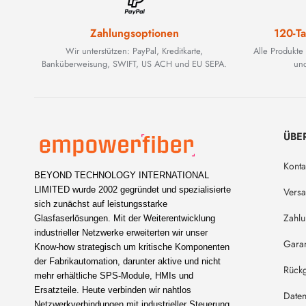
Zahlungsoptionen
120-Ta
Wir unterstützen: PayPal, Kreditkarte,
Alle Produkte
Banküberweisung, SWIFT, US ACH und EU SEPA.
und
ÜBE
Konta
BEYOND TECHNOLOGY INTERNATIONAL
LIMITED wurde 2002 gegründet und spezialisierte
Vers
sich zunächst auf leistungsstarke
Zahl
Glasfaserlösungen. Mit der Weiterentwicklung
industrieller Netzwerke erweiterten wir unser
Garan
Know-how strategisch um kritische Komponenten
der Fabrikautomation, darunter aktive und nicht
Rückg
mehr erhältliche SPS-Module, HMIs und
Ersatzteile. Heute verbinden wir nahtlos
Daten
Netzwerkverbindungen mit industrieller Steuerung.