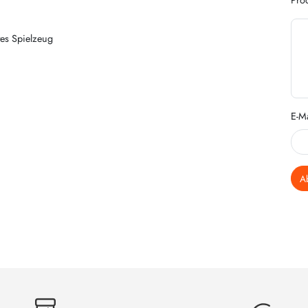
es Spielzeug
E-Ma
A