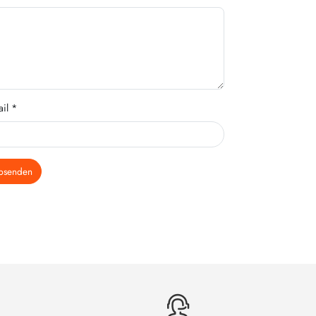
il *
bsenden