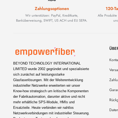
Zahlungsoptionen
120-Ta
Wir unterstützen: PayPal, Kreditkarte,
Alle Produkte
Banküberweisung, SWIFT, US ACH und EU SEPA.
und
ÜBE
Konta
BEYOND TECHNOLOGY INTERNATIONAL
LIMITED wurde 2002 gegründet und spezialisierte
Vers
sich zunächst auf leistungsstarke
Zahl
Glasfaserlösungen. Mit der Weiterentwicklung
industrieller Netzwerke erweiterten wir unser
Garan
Know-how strategisch um kritische Komponenten
der Fabrikautomation, darunter aktive und nicht
Rückg
mehr erhältliche SPS-Module, HMIs und
Ersatzteile. Heute verbinden wir nahtlos
Daten
Netzwerkverbindungen mit industrieller Steuerung.