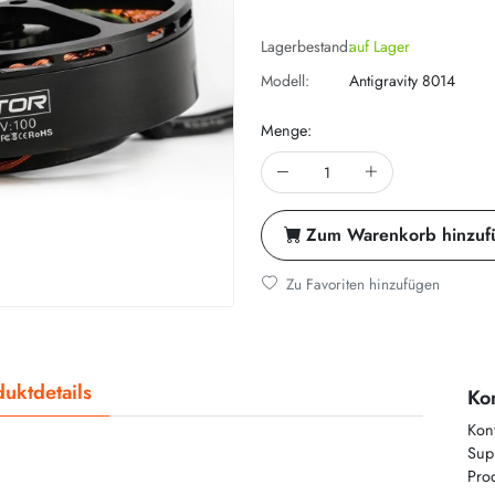
Lagerbestand:
auf Lager
Modell:
Antigravity 8014
Menge:
Zum Warenkorb hinzuf
Zu Favoriten hinzufügen
uktdetails
Kon
Kon
Supp
Prod