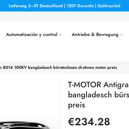
Lieferung 3–5T Deutschland | 120T Garantie | Geld-zurück
Automatización y control
Antriebe & Bewegung
on 8014 100KV bangladesch bürstenlosen drohnen motor preis
T-MOTOR Antigra
bangladesch bürs
preis
€234.28