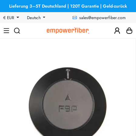
Lieferung 3–5T Deutschland | 120T Garantie | Geld-zurück
sales@empowerfiber.com
€ EUR
Deutsch