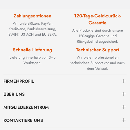
Zahlungsoptionen
120-Tage-Geld-zurück-
Garantie
Wir unterstützen: PayPal,
Kreditkarte, Banküberweisung,
Alle Produkte sind durch unsere
SWIFT, US ACH und EU SEPA.
120-tägige Garantie und
Rückgabefrist abgesichert.
Schnelle Lieferung
Technischer Support
Lieferung innerhalb von 3–5
Wir bieten professionellen
Werktagen.
technischen Support vor und nach
dem Verkauf.
FIRMENPROFIL
ÜBER UNS
Kontakt
MITGLIEDERZENTRUM
BEYOND TECHNOLOGY INTERNATIONAL LIMITED wurde 2002
gegründet und spezialisierte sich zunächst auf leistungsstarke
Versand
persönliches Zentrum
Glasfaserlösungen. Mit der Weiterentwicklung industrieller Netzwerke
KONTAKTIERE UNS
erweiterten wir unser Know-how strategisch um kritische Komponenten
Zahlungs & Rechnungsbedingungen
Meine Bestellung