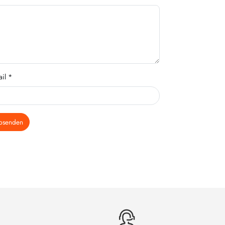
il *
bsenden