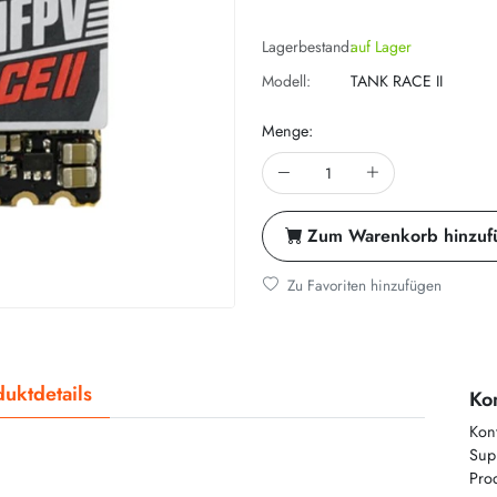
Lagerbestand:
auf Lager
Modell:
TANK RACE II
Menge:
Zum Warenkorb hinzuf
Zu Favoriten hinzufügen
uktdetails
Kon
Kon
Supp
Prod