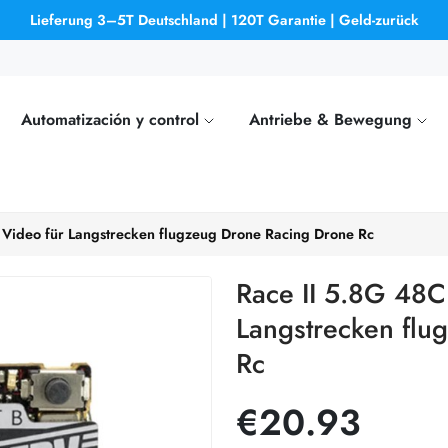
Lieferung 3–5T Deutschland | 120T Garantie | Geld-zurück
Automatización y control
Antriebe & Bewegung
Video für Langstrecken flugzeug Drone Racing Drone Rc
Race II 5.8G 48
Langstrecken flu
Rc
€20.93