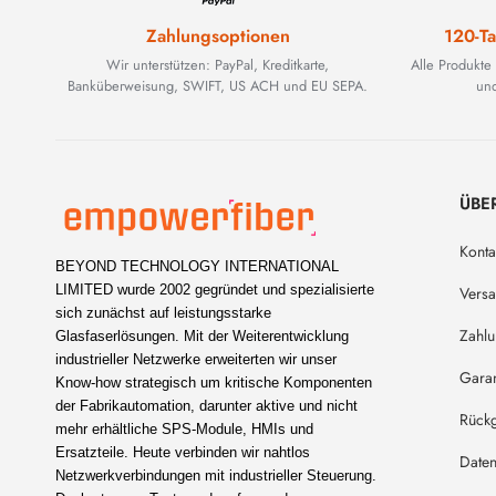
Zahlungsoptionen
120-Ta
Wir unterstützen: PayPal, Kreditkarte,
Alle Produkte
Banküberweisung, SWIFT, US ACH und EU SEPA.
und
ÜBE
Konta
BEYOND TECHNOLOGY INTERNATIONAL
LIMITED wurde 2002 gegründet und spezialisierte
Vers
sich zunächst auf leistungsstarke
Zahl
Glasfaserlösungen. Mit der Weiterentwicklung
industrieller Netzwerke erweiterten wir unser
Garan
Know-how strategisch um kritische Komponenten
der Fabrikautomation, darunter aktive und nicht
Rückg
mehr erhältliche SPS-Module, HMIs und
Ersatzteile. Heute verbinden wir nahtlos
Daten
Netzwerkverbindungen mit industrieller Steuerung.