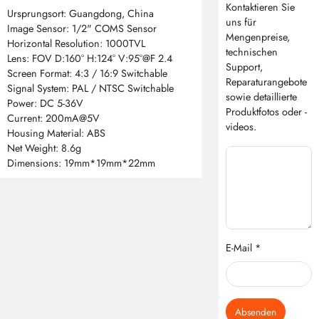
Kontaktieren Sie
Ursprungsort: Guangdong, China
uns für
Image Sensor: 1/2" COMS Sensor
Mengenpreise,
Horizontal Resolution: 1000TVL
technischen
Lens: FOV D:160° H:124° V:95°@F 2.4
Support,
Screen Format: 4:3 / 16:9 Switchable
Reparaturangebote
Signal System: PAL / NTSC Switchable
sowie detaillierte
Power: DC 5-36V
Produktfotos oder -
Current: 200mA@5V
videos.
Housing Material: ABS
Net Weight: 8.6g
Dimensions: 19mm*19mm*22mm
E-Mail *
Absenden