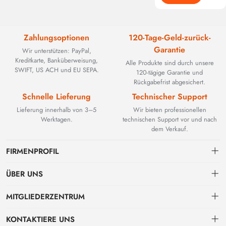
Zahlungsoptionen
120-Tage-Geld-zurück-
Garantie
Wir unterstützen: PayPal,
Kreditkarte, Banküberweisung,
Alle Produkte sind durch unsere
SWIFT, US ACH und EU SEPA.
120-tägige Garantie und
Rückgabefrist abgesichert.
Schnelle Lieferung
Technischer Support
Lieferung innerhalb von 3–5
Wir bieten professionellen
Werktagen.
technischen Support vor und nach
dem Verkauf.
FIRMENPROFIL
ÜBER UNS
Kontakt
MITGLIEDERZENTRUM
BEYOND TECHNOLOGY INTERNATIONAL LIMITED wurde 2002
gegründet und spezialisierte sich zunächst auf leistungsstarke
Versand
persönliches Zentrum
Glasfaserlösungen. Mit der Weiterentwicklung industrieller Netzwerke
KONTAKTIERE UNS