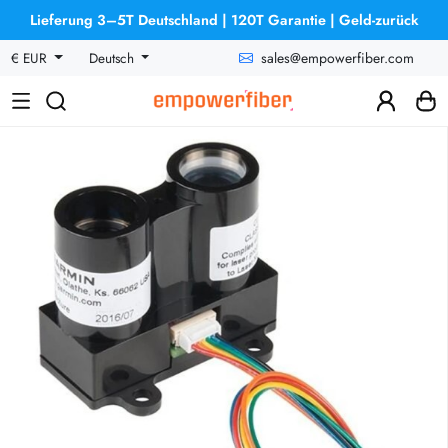
Lieferung 3–5T Deutschland | 120T Garantie | Geld-zurück
sales@empowerfiber.com
€ EUR
Deutsch