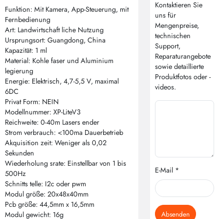
Kontaktieren Sie
Funktion: Mit Kamera, App-Steuerung, mit
uns für
Fernbedienung
Mengenpreise,
Art: Landwirtschaft liche Nutzung
technischen
Ursprungsort: Guangdong, China
Support,
Kapazität: 1 ml
Reparaturangebote
Material: Kohle faser und Aluminium
sowie detaillierte
legierung
Produktfotos oder -
Energie: Elektrisch, 4,7-5,5 V, maximal
videos.
6DC
Privat Form: NEIN
Modellnummer: XP-LiteV3
Reichweite: 0-40m Lasers ender
Strom verbrauch: <100ma Dauerbetrieb
Akquisition zeit: Weniger als 0,02
Sekunden
Wiederholung srate: Einstellbar von 1 bis
E-Mail *
500Hz
Schnitts telle: I2c oder pwm
Modul größe: 20x48x40mm
Pcb größe: 44,5mm x 16,5mm
Absenden
Modul gewicht: 16g