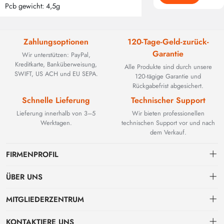
Pcb gewicht: 4,5g
Zahlungsoptionen
120-Tage-Geld-zurück-
Garantie
Wir unterstützen: PayPal,
Kreditkarte, Banküberweisung,
Alle Produkte sind durch unsere
SWIFT, US ACH und EU SEPA.
120-tägige Garantie und
Rückgabefrist abgesichert.
Schnelle Lieferung
Technischer Support
Lieferung innerhalb von 3–5
Wir bieten professionellen
Werktagen.
technischen Support vor und nach
dem Verkauf.
FIRMENPROFIL
ÜBER UNS
Kontakt
MITGLIEDERZENTRUM
BEYOND TECHNOLOGY INTERNATIONAL LIMITED wurde 2002
gegründet und spezialisierte sich zunächst auf leistungsstarke
Versand
persönliches Zentrum
Glasfaserlösungen. Mit der Weiterentwicklung industrieller Netzwerke
KONTAKTIERE UNS