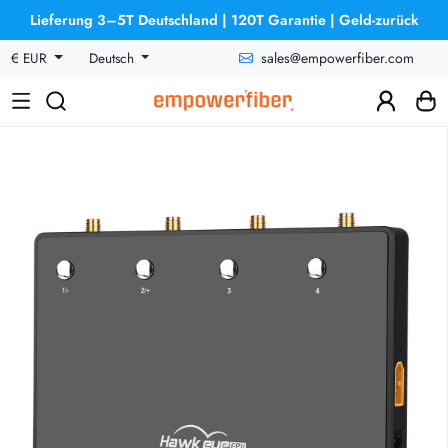
Lieferung 3–5T Deutschland | 120T Garantie | Geld-zurück
sales@empowerfiber.com
€ EUR
Deutsch