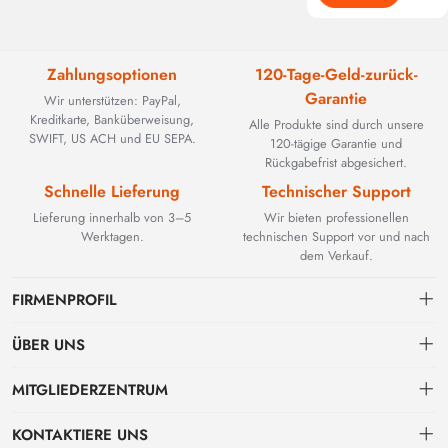
Zahlungsoptionen
120-Tage-Geld-zurück-
Garantie
Wir unterstützen: PayPal,
Kreditkarte, Banküberweisung,
Alle Produkte sind durch unsere
SWIFT, US ACH und EU SEPA.
120-tägige Garantie und
Rückgabefrist abgesichert.
Schnelle Lieferung
Technischer Support
Lieferung innerhalb von 3–5
Wir bieten professionellen
Werktagen.
technischen Support vor und nach
dem Verkauf.
FIRMENPROFIL
ÜBER UNS
Kontakt
MITGLIEDERZENTRUM
BEYOND TECHNOLOGY INTERNATIONAL LIMITED wurde 2002
gegründet und spezialisierte sich zunächst auf leistungsstarke
Versand
persönliches Zentrum
Glasfaserlösungen. Mit der Weiterentwicklung industrieller Netzwerke
KONTAKTIERE UNS