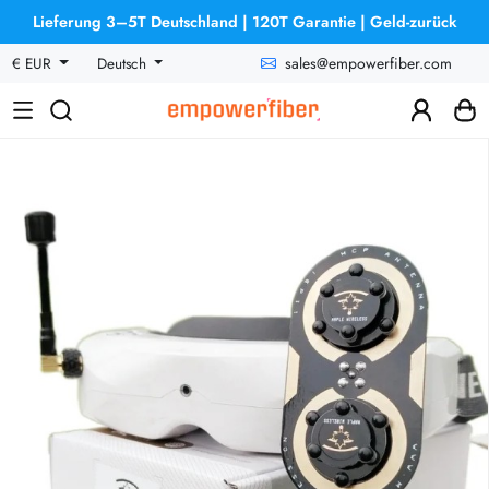
Lieferung 3–5T Deutschland | 120T Garantie | Geld-zurück
sales@empowerfiber.com
€ EUR
Deutsch