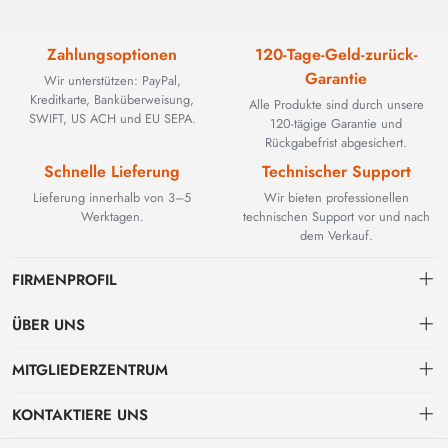
Zahlungsoptionen
120-Tage-Geld-zurück-
Garantie
Wir unterstützen: PayPal,
Kreditkarte, Banküberweisung,
Alle Produkte sind durch unsere
SWIFT, US ACH und EU SEPA.
120-tägige Garantie und
Rückgabefrist abgesichert.
Schnelle Lieferung
Technischer Support
Lieferung innerhalb von 3–5
Wir bieten professionellen
Werktagen.
technischen Support vor und nach
dem Verkauf.
FIRMENPROFIL
ÜBER UNS
Kontakt
MITGLIEDERZENTRUM
BEYOND TECHNOLOGY INTERNATIONAL LIMITED wurde 2002
gegründet und spezialisierte sich zunächst auf leistungsstarke
Versand
persönliches Zentrum
Glasfaserlösungen. Mit der Weiterentwicklung industrieller Netzwerke
KONTAKTIERE UNS
erweiterten wir unser Know-how strategisch um kritische Komponenten
Zahlungs & Rechnungsbedingungen
Meine Bestellung