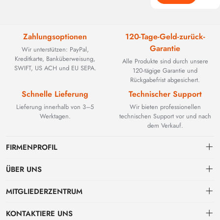
Zahlungsoptionen
120-Tage-Geld-zurück-
Garantie
Wir unterstützen: PayPal,
Kreditkarte, Banküberweisung,
Alle Produkte sind durch unsere
SWIFT, US ACH und EU SEPA.
120-tägige Garantie und
Rückgabefrist abgesichert.
Schnelle Lieferung
Technischer Support
Lieferung innerhalb von 3–5
Wir bieten professionellen
Werktagen.
technischen Support vor und nach
dem Verkauf.
FIRMENPROFIL
ÜBER UNS
Kontakt
MITGLIEDERZENTRUM
BEYOND TECHNOLOGY INTERNATIONAL LIMITED wurde 2002
gegründet und spezialisierte sich zunächst auf leistungsstarke
Versand
persönliches Zentrum
Glasfaserlösungen. Mit der Weiterentwicklung industrieller Netzwerke
KONTAKTIERE UNS