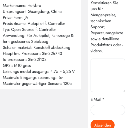
Kontaktieren Sie
Markenname: Holybro
uns für
Ursprungsort: Guangdong, China
Mengenpreise,
Privat Form: JA
technischen
Produktname: Autopilot f. Controller
Support,
Typ: Open Source f. Controller
Reparaturangebote
Anwendung: Für Autopilot, Fahrzeuge &
sowie detaillierte
fern gesteuertes Spielzeug
Produktfotos oder -
Schalen material: Kunststoff abdeckung
videos.
Haupt-fmu-Prozessor:: Stm32h743
Io prozessor:: Stm32f103
GPS:: M10 gnss
Leistungs modul ausgang:: 4.75 ~ 5,25 V
Maximale Eingangs spannung:: 6v
Maximaler gegenwärtiger Sensor:: 120a
E-Mail *
Absenden