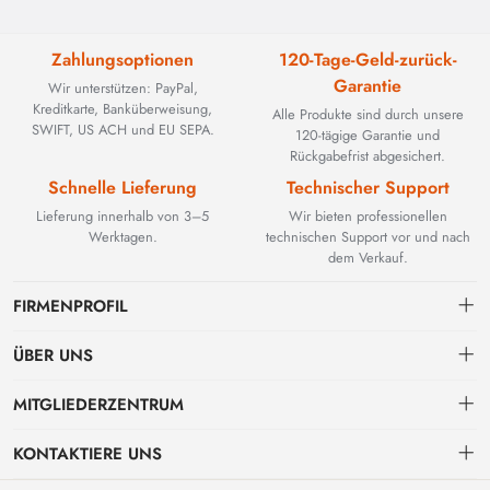
Zahlungsoptionen
120-Tage-Geld-zurück-
Garantie
Wir unterstützen: PayPal,
Kreditkarte, Banküberweisung,
Alle Produkte sind durch unsere
SWIFT, US ACH und EU SEPA.
120-tägige Garantie und
Rückgabefrist abgesichert.
Schnelle Lieferung
Technischer Support
Lieferung innerhalb von 3–5
Wir bieten professionellen
Werktagen.
technischen Support vor und nach
dem Verkauf.
FIRMENPROFIL
ÜBER UNS
Kontakt
MITGLIEDERZENTRUM
BEYOND TECHNOLOGY INTERNATIONAL LIMITED wurde 2002
gegründet und spezialisierte sich zunächst auf leistungsstarke
Versand
persönliches Zentrum
Glasfaserlösungen. Mit der Weiterentwicklung industrieller Netzwerke
KONTAKTIERE UNS
erweiterten wir unser Know-how strategisch um kritische Komponenten
Zahlungs & Rechnungsbedingungen
Meine Bestellung