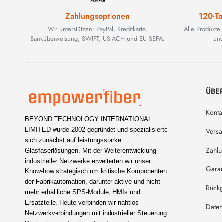
Zahlungsoptionen
120-Ta
Wir unterstützen: PayPal, Kreditkarte,
Alle Produkte
Banküberweisung, SWIFT, US ACH und EU SEPA.
und
ÜBE
Konta
BEYOND TECHNOLOGY INTERNATIONAL
LIMITED wurde 2002 gegründet und spezialisierte
Vers
sich zunächst auf leistungsstarke
Zahl
Glasfaserlösungen. Mit der Weiterentwicklung
industrieller Netzwerke erweiterten wir unser
Garan
Know-how strategisch um kritische Komponenten
der Fabrikautomation, darunter aktive und nicht
Rückg
mehr erhältliche SPS-Module, HMIs und
Ersatzteile. Heute verbinden wir nahtlos
Daten
Netzwerkverbindungen mit industrieller Steuerung.