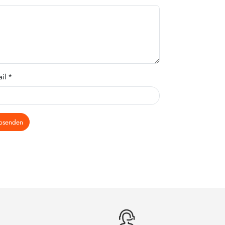
il *
bsenden