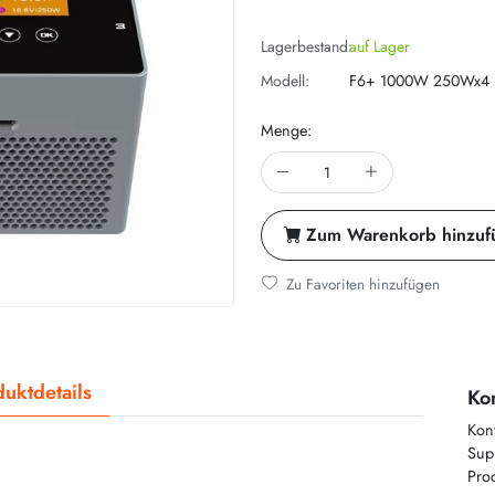
Lagerbestand:
auf Lager
Modell:
F6+ 1000W 250Wx4
Menge:
Zum Warenkorb hinzuf
Zu Favoriten hinzufügen
uktdetails
Kon
Kon
Supp
Prod