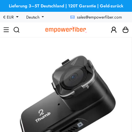
Lieferung 3–5T Deutschland | 120T Garantie | Geld-zurück
sales@empowerfiber.com
€ EUR
Deutsch