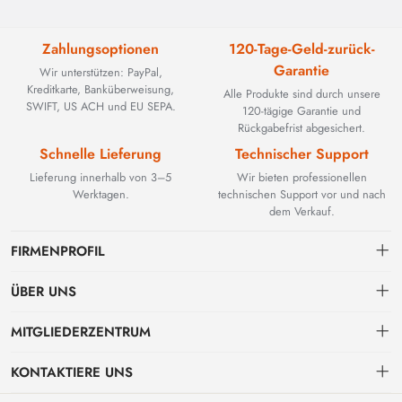
Zahlungsoptionen
120-Tage-Geld-zurück-
Garantie
Wir unterstützen: PayPal,
Kreditkarte, Banküberweisung,
Alle Produkte sind durch unsere
SWIFT, US ACH und EU SEPA.
120-tägige Garantie und
Rückgabefrist abgesichert.
Schnelle Lieferung
Technischer Support
Lieferung innerhalb von 3–5
Wir bieten professionellen
Werktagen.
technischen Support vor und nach
dem Verkauf.
FIRMENPROFIL
ÜBER UNS
Kontakt
MITGLIEDERZENTRUM
BEYOND TECHNOLOGY INTERNATIONAL LIMITED wurde 2002
gegründet und spezialisierte sich zunächst auf leistungsstarke
Versand
persönliches Zentrum
Glasfaserlösungen. Mit der Weiterentwicklung industrieller Netzwerke
KONTAKTIERE UNS
erweiterten wir unser Know-how strategisch um kritische Komponenten
Zahlungs & Rechnungsbedingungen
Meine Bestellung