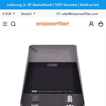
Lieferung 3–5T Deutschland | 120T Garantie | Geld-zurück
sales@empowerfiber.com
€ EUR
Deutsch