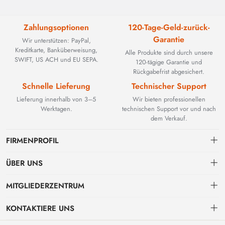
Zahlungsoptionen
120-Tage-Geld-zurück-
Garantie
Wir unterstützen: PayPal,
Kreditkarte, Banküberweisung,
Alle Produkte sind durch unsere
SWIFT, US ACH und EU SEPA.
120-tägige Garantie und
Rückgabefrist abgesichert.
Schnelle Lieferung
Technischer Support
Lieferung innerhalb von 3–5
Wir bieten professionellen
Werktagen.
technischen Support vor und nach
dem Verkauf.
FIRMENPROFIL
ÜBER UNS
Kontakt
MITGLIEDERZENTRUM
BEYOND TECHNOLOGY INTERNATIONAL LIMITED wurde 2002
gegründet und spezialisierte sich zunächst auf leistungsstarke
Versand
persönliches Zentrum
Glasfaserlösungen. Mit der Weiterentwicklung industrieller Netzwerke
KONTAKTIERE UNS
erweiterten wir unser Know-how strategisch um kritische Komponenten
Zahlungs & Rechnungsbedingungen
Meine Bestellung