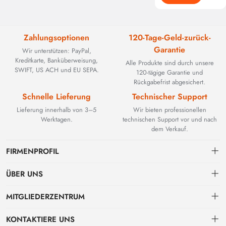
Zahlungsoptionen
120-Tage-Geld-zurück-
Garantie
Wir unterstützen: PayPal,
Kreditkarte, Banküberweisung,
Alle Produkte sind durch unsere
SWIFT, US ACH und EU SEPA.
120-tägige Garantie und
Rückgabefrist abgesichert.
Schnelle Lieferung
Technischer Support
Lieferung innerhalb von 3–5
Wir bieten professionellen
Werktagen.
technischen Support vor und nach
dem Verkauf.
FIRMENPROFIL
ÜBER UNS
Kontakt
MITGLIEDERZENTRUM
BEYOND TECHNOLOGY INTERNATIONAL LIMITED wurde 2002
gegründet und spezialisierte sich zunächst auf leistungsstarke
Versand
persönliches Zentrum
Glasfaserlösungen. Mit der Weiterentwicklung industrieller Netzwerke
KONTAKTIERE UNS