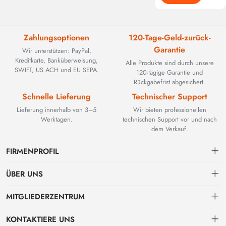
Zahlungsoptionen
120-Tage-Geld-zurück-
Garantie
Wir unterstützen: PayPal,
Kreditkarte, Banküberweisung,
Alle Produkte sind durch unsere
SWIFT, US ACH und EU SEPA.
120-tägige Garantie und
Rückgabefrist abgesichert.
Schnelle Lieferung
Technischer Support
Lieferung innerhalb von 3–5
Wir bieten professionellen
Werktagen.
technischen Support vor und nach
dem Verkauf.
FIRMENPROFIL
ÜBER UNS
Kontakt
MITGLIEDERZENTRUM
BEYOND TECHNOLOGY INTERNATIONAL LIMITED wurde 2002
gegründet und spezialisierte sich zunächst auf leistungsstarke
Versand
persönliches Zentrum
Glasfaserlösungen. Mit der Weiterentwicklung industrieller Netzwerke
KONTAKTIERE UNS