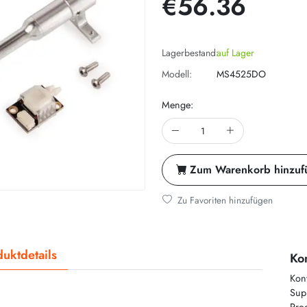
€56.36
Lagerbestand:
auf Lager
Modell:
MS4525DO
Menge:
Zum Warenkorb hinzuf
Zu Favoriten hinzufügen
uktdetails
Kon
Kon
Supp
Prod