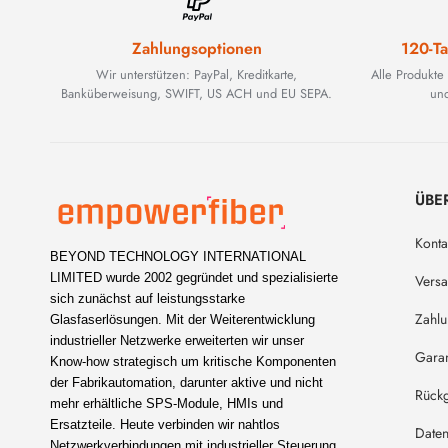
Zahlungsoptionen
120-Ta
Wir unterstützen: PayPal, Kreditkarte,
Alle Produkte
Banküberweisung, SWIFT, US ACH und EU SEPA.
und
ÜBE
Konta
BEYOND TECHNOLOGY INTERNATIONAL
LIMITED wurde 2002 gegründet und spezialisierte
Vers
sich zunächst auf leistungsstarke
Zahl
Glasfaserlösungen. Mit der Weiterentwicklung
industrieller Netzwerke erweiterten wir unser
Garan
Know-how strategisch um kritische Komponenten
der Fabrikautomation, darunter aktive und nicht
Rückg
mehr erhältliche SPS-Module, HMIs und
Ersatzteile. Heute verbinden wir nahtlos
Daten
Netzwerkverbindungen mit industrieller Steuerung.