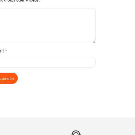
il *
bsenden