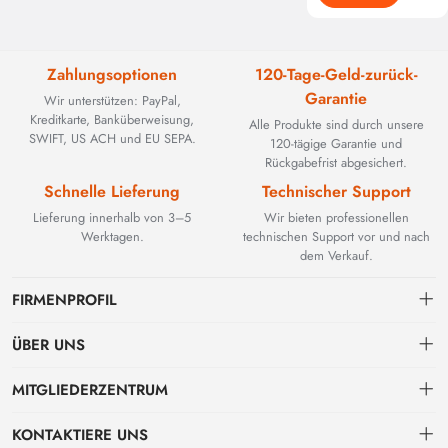
Zahlungsoptionen
120-Tage-Geld-zurück-
Garantie
Wir unterstützen: PayPal,
Kreditkarte, Banküberweisung,
Alle Produkte sind durch unsere
SWIFT, US ACH und EU SEPA.
120-tägige Garantie und
Rückgabefrist abgesichert.
Schnelle Lieferung
Technischer Support
Lieferung innerhalb von 3–5
Wir bieten professionellen
Werktagen.
technischen Support vor und nach
dem Verkauf.
FIRMENPROFIL
ÜBER UNS
Kontakt
MITGLIEDERZENTRUM
BEYOND TECHNOLOGY INTERNATIONAL LIMITED wurde 2002
gegründet und spezialisierte sich zunächst auf leistungsstarke
Versand
persönliches Zentrum
Glasfaserlösungen. Mit der Weiterentwicklung industrieller Netzwerke
KONTAKTIERE UNS