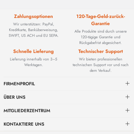
Zahlungsoptionen
120-Tage-Geld-zurück-
Garantie
Wir unterstützen: PayPal,
Kreditkarte, Banküberweisung,
Alle Produkte sind durch unsere
SWIFT, US ACH und EU SEPA.
120-tägige Garantie und
Rückgabefrist abgesichert.
Schnelle Lieferung
Technischer Support
Lieferung innerhalb von 3–5
Wir bieten professionellen
Werktagen.
technischen Support vor und nach
dem Verkauf.
FIRMENPROFIL
ÜBER UNS
Kontakt
MITGLIEDERZENTRUM
BEYOND TECHNOLOGY INTERNATIONAL LIMITED wurde 2002
gegründet und spezialisierte sich zunächst auf leistungsstarke
Versand
persönliches Zentrum
Glasfaserlösungen. Mit der Weiterentwicklung industrieller Netzwerke
KONTAKTIERE UNS
erweiterten wir unser Know-how strategisch um kritische Komponenten
Zahlungs & Rechnungsbedingungen
Meine Bestellung