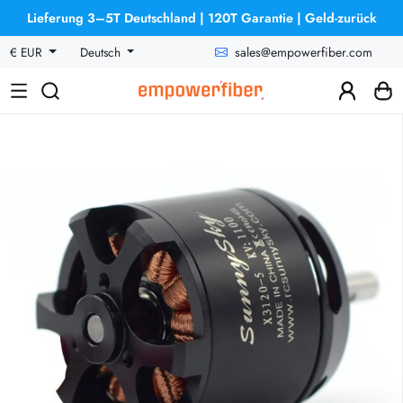
Lieferung 3–5T Deutschland | 120T Garantie | Geld-zurück
sales@empowerfiber.com
€ EUR
Deutsch