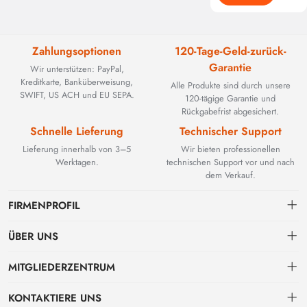
Zahlungsoptionen
120-Tage-Geld-zurück-
Garantie
Wir unterstützen: PayPal,
Kreditkarte, Banküberweisung,
Alle Produkte sind durch unsere
SWIFT, US ACH und EU SEPA.
120-tägige Garantie und
Rückgabefrist abgesichert.
Schnelle Lieferung
Technischer Support
Lieferung innerhalb von 3–5
Wir bieten professionellen
Werktagen.
technischen Support vor und nach
dem Verkauf.
FIRMENPROFIL
ÜBER UNS
Kontakt
MITGLIEDERZENTRUM
BEYOND TECHNOLOGY INTERNATIONAL LIMITED wurde 2002
gegründet und spezialisierte sich zunächst auf leistungsstarke
Versand
persönliches Zentrum
Glasfaserlösungen. Mit der Weiterentwicklung industrieller Netzwerke
KONTAKTIERE UNS