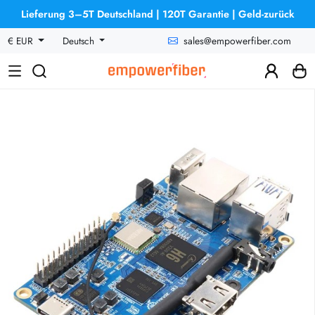
Lieferung 3–5T Deutschland | 120T Garantie | Geld-zurück
sales@empowerfiber.com
€ EUR
Deutsch