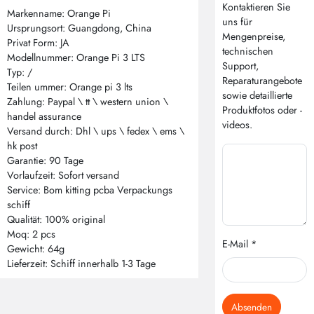
Kontaktieren Sie
Markenname: Orange Pi
uns für
Ursprungsort: Guangdong, China
Mengenpreise,
Privat Form: JA
technischen
Modellnummer: Orange Pi 3 LTS
Support,
Typ: /
Reparaturangebote
Teilen ummer: Orange pi 3 lts
sowie detaillierte
Zahlung: Paypal \ tt \ western union \
Produktfotos oder -
handel assurance
videos.
Versand durch: Dhl \ ups \ fedex \ ems \
hk post
Garantie: 90 Tage
Vorlaufzeit: Sofort versand
Service: Bom kitting pcba Verpackungs
schiff
Qualität: 100% original
Moq: 2 pcs
E-Mail *
Gewicht: 64g
Lieferzeit: Schiff innerhalb 1-3 Tage
Absenden