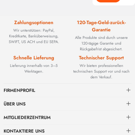
Zahlungsoptionen
120-Tage-Geld-zurück-
Garantie
Wir unterstützen: PayPal,
Kreditkarte, Banküberweisung,
Alle Produkte sind durch unsere
SWIFT, US ACH und EU SEPA.
120-tägige Garantie und
Rückgabefrist abgesichert.
Schnelle Lieferung
Technischer Support
Lieferung innerhalb von 3–5
Wir bieten professionellen
Werktagen.
technischen Support vor und nach
dem Verkauf.
FIRMENPROFIL
ÜBER UNS
Kontakt
MITGLIEDERZENTRUM
BEYOND TECHNOLOGY INTERNATIONAL LIMITED wurde 2002
gegründet und spezialisierte sich zunächst auf leistungsstarke
Versand
persönliches Zentrum
Glasfaserlösungen. Mit der Weiterentwicklung industrieller Netzwerke
KONTAKTIERE UNS