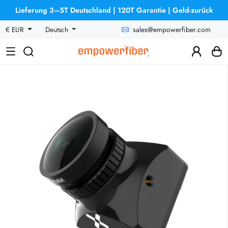
Lieferung 3–5T Deutschland | 120T Garantie | Geld-zurück
sales@empowerfiber.com
€ EUR
Deutsch