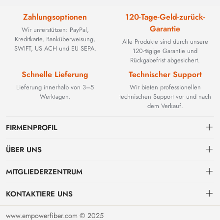
Zahlungsoptionen
120-Tage-Geld-zurück-
Garantie
Wir unterstützen: PayPal,
Kreditkarte, Banküberweisung,
Alle Produkte sind durch unsere
SWIFT, US ACH und EU SEPA.
120-tägige Garantie und
Rückgabefrist abgesichert.
Schnelle Lieferung
Technischer Support
Lieferung innerhalb von 3–5
Wir bieten professionellen
Werktagen.
technischen Support vor und nach
dem Verkauf.
FIRMENPROFIL
ÜBER UNS
Kontakt
MITGLIEDERZENTRUM
BEYOND TECHNOLOGY INTERNATIONAL LIMITED wurde 2002
gegründet und spezialisierte sich zunächst auf leistungsstarke
Versand
persönliches Zentrum
Glasfaserlösungen. Mit der Weiterentwicklung industrieller Netzwerke
KONTAKTIERE UNS
erweiterten wir unser Know-how strategisch um kritische Komponenten
Zahlungs & Rechnungsbedingungen
Meine Bestellung
sales@empowerfiber.com
der Fabrikautomation, darunter aktive und nicht mehr erhältliche SPS-
www.empowerfiber.com © 2025