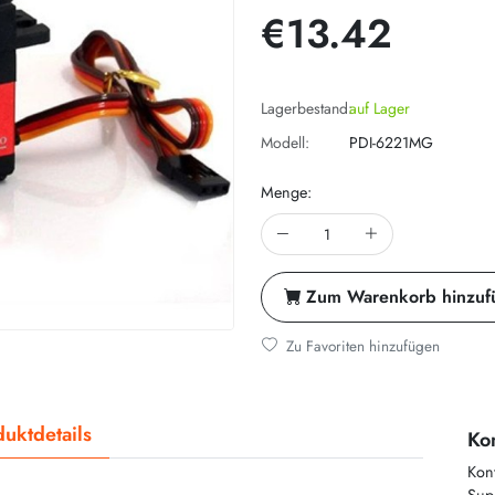
€13.42
Lagerbestand:
auf Lager
Modell:
PDI-6221MG
Menge:
Zum Warenkorb hinzuf
Zu Favoriten hinzufügen
uktdetails
Kon
Kon
Supp