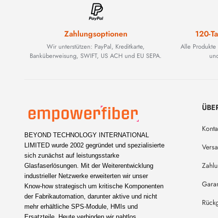
Zahlungsoptionen
120-Ta
Wir unterstützen: PayPal, Kreditkarte,
Alle Produkte
Banküberweisung, SWIFT, US ACH und EU SEPA.
und
ÜBE
Konta
BEYOND TECHNOLOGY INTERNATIONAL
LIMITED wurde 2002 gegründet und spezialisierte
Vers
sich zunächst auf leistungsstarke
Zahl
Glasfaserlösungen. Mit der Weiterentwicklung
industrieller Netzwerke erweiterten wir unser
Garan
Know-how strategisch um kritische Komponenten
der Fabrikautomation, darunter aktive und nicht
Rückg
mehr erhältliche SPS-Module, HMIs und
Ersatzteile. Heute verbinden wir nahtlos