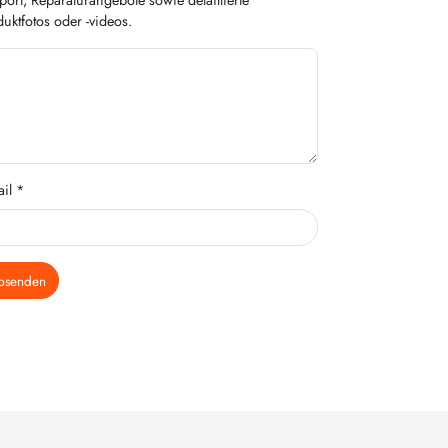
uktfotos oder -videos.
il *
bsenden