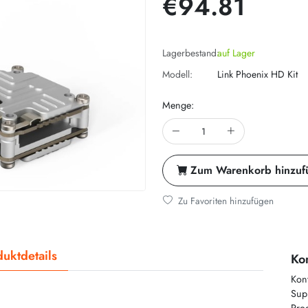
€94.81
Lagerbestand:
auf Lager
Modell:
Link Phoenix HD Kit
Menge:
Zum Warenkorb hinzuf
Zu Favoriten hinzufügen
uktdetails
Kon
Kon
Supp
Prod