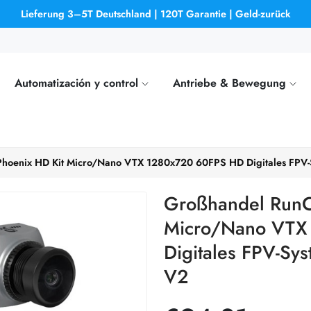
Lieferung 3–5T Deutschland | 120T Garantie | Geld-zurück
Automatización y control
Antriebe & Bewegung
hoenix HD Kit Micro/Nano VTX 1280x720 60FPS HD Digitales FPV-S
Großhandel RunC
Micro/Nano VTX
Digitales FPV-Sys
V2