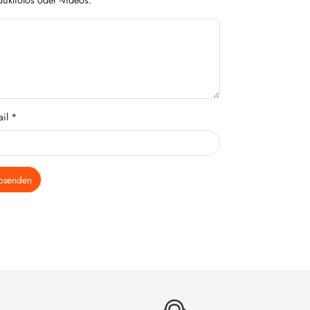
il *
bsenden