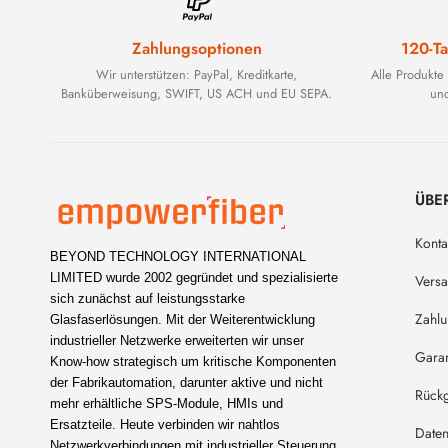
Zahlungsoptionen
120-Ta
Wir unterstützen: PayPal, Kreditkarte,
Alle Produkte
Banküberweisung, SWIFT, US ACH und EU SEPA.
und
ÜBE
Konta
BEYOND TECHNOLOGY INTERNATIONAL
LIMITED wurde 2002 gegründet und spezialisierte
Vers
sich zunächst auf leistungsstarke
Zahl
Glasfaserlösungen. Mit der Weiterentwicklung
industrieller Netzwerke erweiterten wir unser
Garan
Know-how strategisch um kritische Komponenten
der Fabrikautomation, darunter aktive und nicht
Rückg
mehr erhältliche SPS-Module, HMIs und
Ersatzteile. Heute verbinden wir nahtlos
Daten
Netzwerkverbindungen mit industrieller Steuerung.