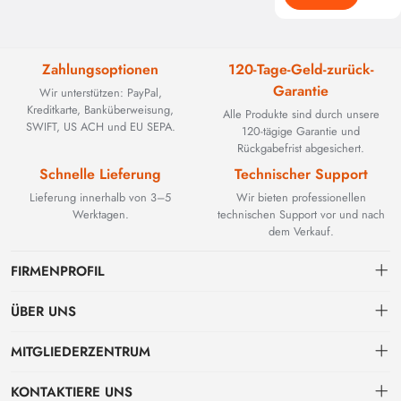
Zahlungsoptionen
120-Tage-Geld-zurück-
Garantie
Wir unterstützen: PayPal,
Kreditkarte, Banküberweisung,
Alle Produkte sind durch unsere
SWIFT, US ACH und EU SEPA.
120-tägige Garantie und
Rückgabefrist abgesichert.
Schnelle Lieferung
Technischer Support
Lieferung innerhalb von 3–5
Wir bieten professionellen
Werktagen.
technischen Support vor und nach
dem Verkauf.
FIRMENPROFIL
ÜBER UNS
Kontakt
MITGLIEDERZENTRUM
BEYOND TECHNOLOGY INTERNATIONAL LIMITED wurde 2002
gegründet und spezialisierte sich zunächst auf leistungsstarke
Versand
persönliches Zentrum
Glasfaserlösungen. Mit der Weiterentwicklung industrieller Netzwerke
KONTAKTIERE UNS