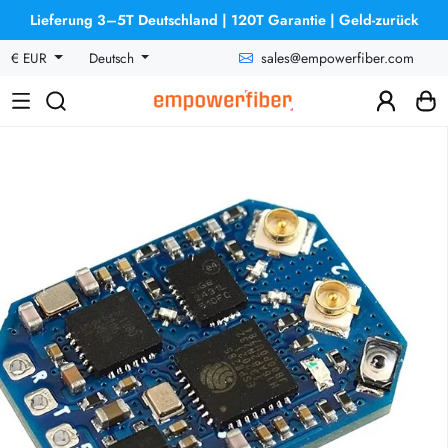
Lieferung 3–5T Deutschland | 120T Garantie | Geld-zurück
sales@empowerfiber.com
€ EUR
Deutsch