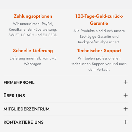
Zahlungsoptionen
120-Tage-Geld-zurück-
Garantie
Wir unterstützen: PayPal,
Kreditkarte, Banküberweisung,
Alle Produkte sind durch unsere
SWIFT, US ACH und EU SEPA.
120-tägige Garantie und
Rückgabefrist abgesichert.
Schnelle Lieferung
Technischer Support
Lieferung innerhalb von 3–5
Wir bieten professionellen
Werktagen.
technischen Support vor und nach
dem Verkauf.
FIRMENPROFIL
ÜBER UNS
Kontakt
MITGLIEDERZENTRUM
BEYOND TECHNOLOGY INTERNATIONAL LIMITED wurde 2002
gegründet und spezialisierte sich zunächst auf leistungsstarke
Versand
persönliches Zentrum
Glasfaserlösungen. Mit der Weiterentwicklung industrieller Netzwerke
KONTAKTIERE UNS
erweiterten wir unser Know-how strategisch um kritische Komponenten
Zahlungs & Rechnungsbedingungen
Meine Bestellung