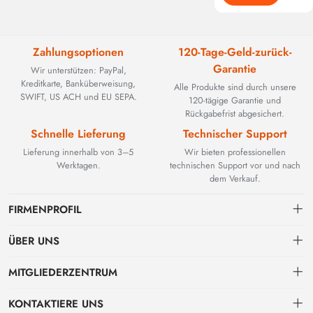
Zahlungsoptionen
120-Tage-Geld-zurück-
Garantie
Wir unterstützen: PayPal,
Kreditkarte, Banküberweisung,
Alle Produkte sind durch unsere
SWIFT, US ACH und EU SEPA.
120-tägige Garantie und
Rückgabefrist abgesichert.
Schnelle Lieferung
Technischer Support
Lieferung innerhalb von 3–5
Wir bieten professionellen
Werktagen.
technischen Support vor und nach
dem Verkauf.
FIRMENPROFIL
ÜBER UNS
Kontakt
MITGLIEDERZENTRUM
BEYOND TECHNOLOGY INTERNATIONAL LIMITED wurde 2002
gegründet und spezialisierte sich zunächst auf leistungsstarke
Versand
persönliches Zentrum
Glasfaserlösungen. Mit der Weiterentwicklung industrieller Netzwerke
KONTAKTIERE UNS