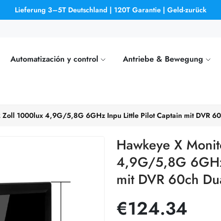
Lieferung 3–5T Deutschland | 120T Garantie | Geld-zurück
Automatización y control
Antriebe & Bewegung
Zoll 1000lux 4,9G/5,8G 6GHz Inpu Little Pilot Captain mit DVR 60
Hawkeye X Monito
4,9G/5,8G 6GHz I
mit DVR 60ch Dua
€124.34