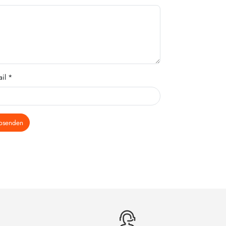
il *
bsenden