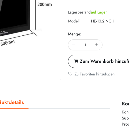
Lagerbestand:
auf Lager
Modell:
HE-10.2INCH
Menge:
Zum Warenkorb hinzuf
Zu Favoriten hinzufügen
uktdetails
Kon
Kon
Supp
Prod