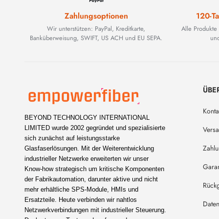
Zahlungsoptionen
120-Ta
Wir unterstützen: PayPal, Kreditkarte,
Alle Produkte
Banküberweisung, SWIFT, US ACH und EU SEPA.
und
ÜBE
Konta
BEYOND TECHNOLOGY INTERNATIONAL
LIMITED wurde 2002 gegründet und spezialisierte
Vers
sich zunächst auf leistungsstarke
Zahl
Glasfaserlösungen. Mit der Weiterentwicklung
industrieller Netzwerke erweiterten wir unser
Garan
Know-how strategisch um kritische Komponenten
der Fabrikautomation, darunter aktive und nicht
Rückg
mehr erhältliche SPS-Module, HMIs und
Ersatzteile. Heute verbinden wir nahtlos
Daten
Netzwerkverbindungen mit industrieller Steuerung.