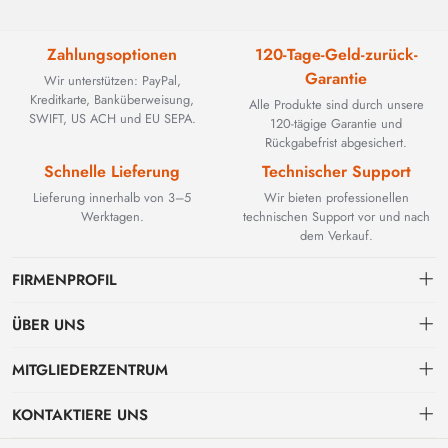
Zahlungsoptionen
120-Tage-Geld-zurück-
Garantie
Wir unterstützen: PayPal,
Kreditkarte, Banküberweisung,
Alle Produkte sind durch unsere
SWIFT, US ACH und EU SEPA.
120-tägige Garantie und
Rückgabefrist abgesichert.
Schnelle Lieferung
Technischer Support
Lieferung innerhalb von 3–5
Wir bieten professionellen
Werktagen.
technischen Support vor und nach
dem Verkauf.
FIRMENPROFIL
ÜBER UNS
Kontakt
MITGLIEDERZENTRUM
BEYOND TECHNOLOGY INTERNATIONAL LIMITED wurde 2002
gegründet und spezialisierte sich zunächst auf leistungsstarke
Versand
persönliches Zentrum
Glasfaserlösungen. Mit der Weiterentwicklung industrieller Netzwerke
KONTAKTIERE UNS
erweiterten wir unser Know-how strategisch um kritische Komponenten
Zahlungs & Rechnungsbedingungen
Meine Bestellung