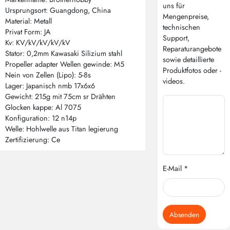
uns für
Ursprungsort: Guangdong, China
Mengenpreise,
Material: Metall
technischen
Privat Form: JA
Support,
Kv: KV/kV/kV/kV/kV
Reparaturangebote
Stator: 0,2mm Kawasaki Silizium stahl
sowie detaillierte
Propeller adapter Wellen gewinde: M5
Produktfotos oder -
Nein von Zellen (Lipo): 5-8s
videos.
Lager: Japanisch nmb 17x6x6
Gewicht: 215g mit 75cm sr Drähten
Glocken kappe: Al 7075
Konfiguration: 12 n14p
Welle: Hohlwelle aus Titan legierung
Zertifizierung: Ce
E-Mail *
Absenden