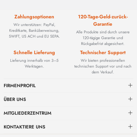
Zahlungsoptionen
120-Tage-Geld-zurück-
Garantie
Wir unterstützen: PayPal,
Kreditkarte, Banküberweisung,
Alle Produkte sind durch unsere
SWIFT, US ACH und EU SEPA.
120-tägige Garantie und
Rückgabefrist abgesichert.
Schnelle Lieferung
Technischer Support
Lieferung innerhalb von 3–5
Wir bieten professionellen
Werktagen.
technischen Support vor und nach
dem Verkauf.
FIRMENPROFIL
ÜBER UNS
Kontakt
MITGLIEDERZENTRUM
BEYOND TECHNOLOGY INTERNATIONAL LIMITED wurde 2002
gegründet und spezialisierte sich zunächst auf leistungsstarke
Versand
persönliches Zentrum
Glasfaserlösungen. Mit der Weiterentwicklung industrieller Netzwerke
KONTAKTIERE UNS
erweiterten wir unser Know-how strategisch um kritische Komponenten
Zahlungs & Rechnungsbedingungen
Meine Bestellung