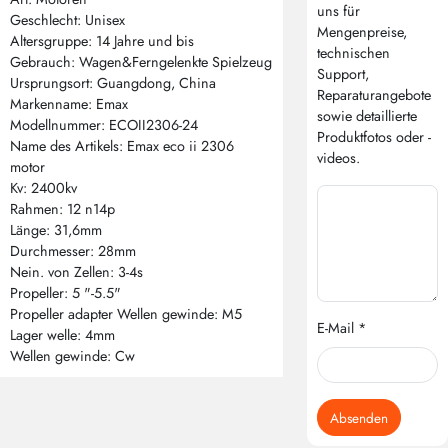
uns für
Geschlecht: Unisex
Mengenpreise,
Altersgruppe: 14 Jahre und bis
technischen
Gebrauch: Wagen&Ferngelenkte Spielzeug
Support,
Ursprungsort: Guangdong, China
Reparaturangebote
Markenname: Emax
sowie detaillierte
Modellnummer: ECOII2306-24
Produktfotos oder -
Name des Artikels: Emax eco ii 2306
videos.
motor
Kv: 2400kv
Rahmen: 12 n14p
Länge: 31,6mm
Durchmesser: 28mm
Nein. von Zellen: 3-4s
Propeller: 5 "-5.5"
Propeller adapter Wellen gewinde: M5
E-Mail *
Lager welle: 4mm
Wellen gewinde: Cw
Absenden