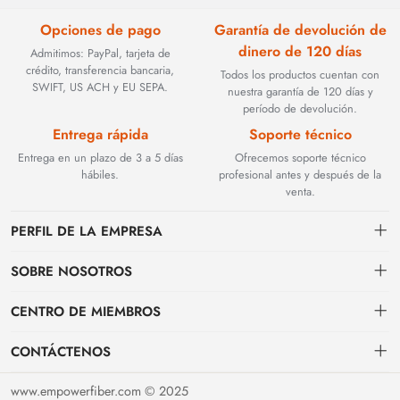
Opciones de pago
Garantía de devolución de
dinero de 120 días
Admitimos: PayPal, tarjeta de
crédito, transferencia bancaria,
Todos los productos cuentan con
SWIFT, US ACH y EU SEPA.
nuestra garantía de 120 días y
período de devolución.
Entrega rápida
Soporte técnico
Entrega en un plazo de 3 a 5 días
Ofrecemos soporte técnico
hábiles.
profesional antes y después de la
venta.
PERFIL DE LA EMPRESA
SOBRE NOSOTROS
Contacto
CENTRO DE MIEMBROS
Fundada en 2002, BEYOND TECHNOLOGY INTERNATIONAL LIMITED
se especializó inicialmente en soluciones de fibra óptica de alto
Envío
centro personal
rendimiento. Con la evolución de las redes industriales, ampliamos
CONTÁCTENOS
estratégicamente nuestra experiencia para abarcar componentes críticos
Condiciones de pago & facturación
Mi pedido
sales@empowerfiber.com
de automatización industrial, incluyendo módulos PLC, HMI (interfaces
www.empowerfiber.com © 2025