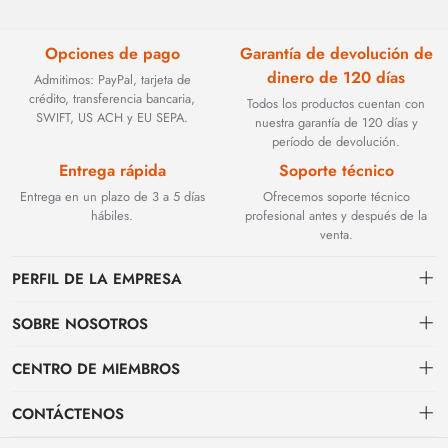
Opciones de pago
Garantía de devolución de
dinero de 120 días
Admitimos: PayPal, tarjeta de
crédito, transferencia bancaria,
Todos los productos cuentan con
SWIFT, US ACH y EU SEPA.
nuestra garantía de 120 días y
período de devolución.
Entrega rápida
Soporte técnico
Entrega en un plazo de 3 a 5 días
Ofrecemos soporte técnico
hábiles.
profesional antes y después de la
venta.
PERFIL DE LA EMPRESA
SOBRE NOSOTROS
Contacto
CENTRO DE MIEMBROS
Fundada en 2002, BEYOND TECHNOLOGY INTERNATIONAL LIMITED
se especializó inicialmente en soluciones de fibra óptica de alto
Envío
centro personal
rendimiento. Con la evolución de las redes industriales, ampliamos
CONTÁCTENOS
estratégicamente nuestra experiencia para abarcar componentes críticos
Condiciones de pago & facturación
Mi pedido