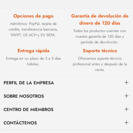
Opciones de pago
Garantía de devolución de
dinero de 120 días
Admitimos: PayPal, tarjeta de
crédito, transferencia bancaria,
Todos los productos cuentan con
SWIFT, US ACH y EU SEPA.
nuestra garantía de 120 días y
período de devolución.
Entrega rápida
Soporte técnico
Entrega en un plazo de 3 a 5 días
Ofrecemos soporte técnico
hábiles.
profesional antes y después de la
venta.
PERFIL DE LA EMPRESA
SOBRE NOSOTROS
Contacto
CENTRO DE MIEMBROS
Fundada en 2002, BEYOND TECHNOLOGY INTERNATIONAL LIMITED
se especializó inicialmente en soluciones de fibra óptica de alto
Envío
centro personal
rendimiento. Con la evolución de las redes industriales, ampliamos
CONTÁCTENOS
estratégicamente nuestra experiencia para abarcar componentes críticos
Condiciones de pago & facturación
Mi pedido