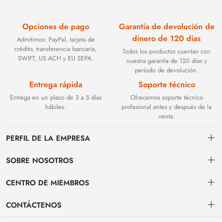
Opciones de pago
Garantía de devolución de
dinero de 120 días
Admitimos: PayPal, tarjeta de
crédito, transferencia bancaria,
Todos los productos cuentan con
SWIFT, US ACH y EU SEPA.
nuestra garantía de 120 días y
período de devolución.
Entrega rápida
Soporte técnico
Entrega en un plazo de 3 a 5 días
Ofrecemos soporte técnico
hábiles.
profesional antes y después de la
venta.
PERFIL DE LA EMPRESA
SOBRE NOSOTROS
Contacto
CENTRO DE MIEMBROS
Fundada en 2002, BEYOND TECHNOLOGY INTERNATIONAL LIMITED
se especializó inicialmente en soluciones de fibra óptica de alto
Envío
centro personal
rendimiento. Con la evolución de las redes industriales, ampliamos
CONTÁCTENOS
estratégicamente nuestra experiencia para abarcar componentes críticos
Condiciones de pago & facturación
Mi pedido