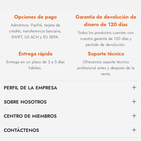
Opciones de pago
Garantía de devolución de
dinero de 120 días
Admitimos: PayPal, tarjeta de
crédito, transferencia bancaria,
Todos los productos cuentan con
SWIFT, US ACH y EU SEPA.
nuestra garantía de 120 días y
período de devolución.
Entrega rápida
Soporte técnico
Entrega en un plazo de 3 a 5 días
Ofrecemos soporte técnico
hábiles.
profesional antes y después de la
venta.
PERFIL DE LA EMPRESA
SOBRE NOSOTROS
Contacto
CENTRO DE MIEMBROS
Fundada en 2002, BEYOND TECHNOLOGY INTERNATIONAL LIMITED
se especializó inicialmente en soluciones de fibra óptica de alto
Envío
centro personal
rendimiento. Con la evolución de las redes industriales, ampliamos
CONTÁCTENOS
estratégicamente nuestra experiencia para abarcar componentes críticos
Condiciones de pago & facturación
Mi pedido