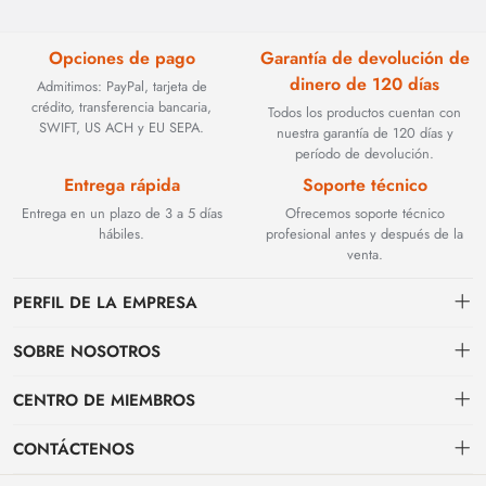
Opciones de pago
Garantía de devolución de
dinero de 120 días
Admitimos: PayPal, tarjeta de
crédito, transferencia bancaria,
Todos los productos cuentan con
SWIFT, US ACH y EU SEPA.
nuestra garantía de 120 días y
período de devolución.
Entrega rápida
Soporte técnico
Entrega en un plazo de 3 a 5 días
Ofrecemos soporte técnico
hábiles.
profesional antes y después de la
venta.
PERFIL DE LA EMPRESA
SOBRE NOSOTROS
Contacto
CENTRO DE MIEMBROS
Fundada en 2002, BEYOND TECHNOLOGY INTERNATIONAL LIMITED
se especializó inicialmente en soluciones de fibra óptica de alto
Envío
centro personal
rendimiento. Con la evolución de las redes industriales, ampliamos
CONTÁCTENOS
estratégicamente nuestra experiencia para abarcar componentes críticos
Condiciones de pago & facturación
Mi pedido