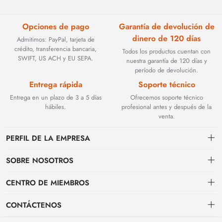
Opciones de pago
Garantía de devolución de
dinero de 120 días
Admitimos: PayPal, tarjeta de
crédito, transferencia bancaria,
Todos los productos cuentan con
SWIFT, US ACH y EU SEPA.
nuestra garantía de 120 días y
período de devolución.
Entrega rápida
Soporte técnico
Entrega en un plazo de 3 a 5 días
Ofrecemos soporte técnico
hábiles.
profesional antes y después de la
venta.
PERFIL DE LA EMPRESA
SOBRE NOSOTROS
Contacto
CENTRO DE MIEMBROS
Fundada en 2002, BEYOND TECHNOLOGY INTERNATIONAL LIMITED
se especializó inicialmente en soluciones de fibra óptica de alto
Envío
centro personal
rendimiento. Con la evolución de las redes industriales, ampliamos
CONTÁCTENOS
estratégicamente nuestra experiencia para abarcar componentes críticos
Condiciones de pago & facturación
Mi pedido