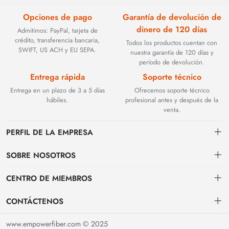
Opciones de pago
Garantía de devolución de
dinero de 120 días
Admitimos: PayPal, tarjeta de
crédito, transferencia bancaria,
Todos los productos cuentan con
SWIFT, US ACH y EU SEPA.
nuestra garantía de 120 días y
período de devolución.
Entrega rápida
Soporte técnico
Entrega en un plazo de 3 a 5 días
Ofrecemos soporte técnico
hábiles.
profesional antes y después de la
venta.
PERFIL DE LA EMPRESA
SOBRE NOSOTROS
Contacto
CENTRO DE MIEMBROS
Fundada en 2002, BEYOND TECHNOLOGY INTERNATIONAL LIMITED
se especializó inicialmente en soluciones de fibra óptica de alto
Envío
centro personal
rendimiento. Con la evolución de las redes industriales, ampliamos
CONTÁCTENOS
estratégicamente nuestra experiencia para abarcar componentes críticos
Condiciones de pago & facturación
Mi pedido
sales@empowerfiber.com
de automatización industrial, incluyendo módulos PLC, HMI (interfaces
www.empowerfiber.com © 2025