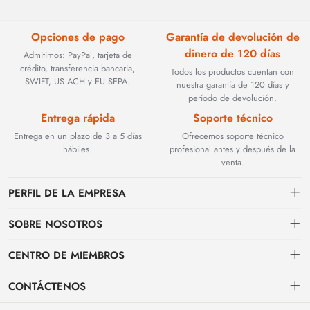
Opciones de pago
Garantía de devolución de
dinero de 120 días
Admitimos: PayPal, tarjeta de
crédito, transferencia bancaria,
Todos los productos cuentan con
SWIFT, US ACH y EU SEPA.
nuestra garantía de 120 días y
período de devolución.
Entrega rápida
Soporte técnico
Entrega en un plazo de 3 a 5 días
Ofrecemos soporte técnico
hábiles.
profesional antes y después de la
venta.
PERFIL DE LA EMPRESA
SOBRE NOSOTROS
Contacto
CENTRO DE MIEMBROS
Fundada en 2002, BEYOND TECHNOLOGY INTERNATIONAL LIMITED
se especializó inicialmente en soluciones de fibra óptica de alto
Envío
centro personal
rendimiento. Con la evolución de las redes industriales, ampliamos
CONTÁCTENOS
estratégicamente nuestra experiencia para abarcar componentes críticos
Condiciones de pago & facturación
Mi pedido