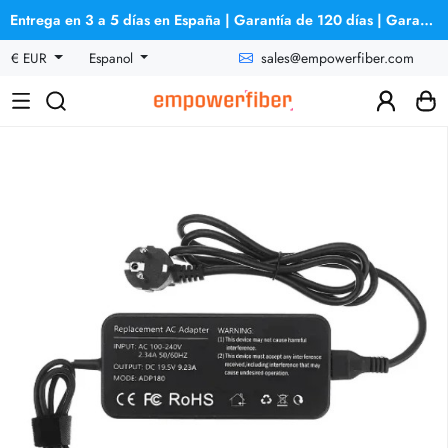
Entrega en 3 a 5 días en España | Garantía de 120 días | Garantía de reembolso
sales@empowerfiber.com
€ EUR
Espanol