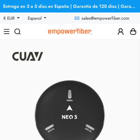
Entrega en 3 a 5 días en España | Garantía de 120 días | Garantía de reembolso
sales@empowerfiber.com
€ EUR
Espanol