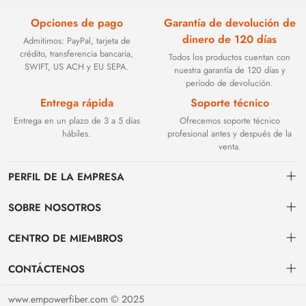
Opciones de pago
Garantía de devolución de
dinero de 120 días
Admitimos: PayPal, tarjeta de
crédito, transferencia bancaria,
Todos los productos cuentan con
SWIFT, US ACH y EU SEPA.
nuestra garantía de 120 días y
período de devolución.
Entrega rápida
Soporte técnico
Entrega en un plazo de 3 a 5 días
Ofrecemos soporte técnico
hábiles.
profesional antes y después de la
venta.
PERFIL DE LA EMPRESA
SOBRE NOSOTROS
Contacto
CENTRO DE MIEMBROS
Fundada en 2002, BEYOND TECHNOLOGY INTERNATIONAL LIMITED
se especializó inicialmente en soluciones de fibra óptica de alto
Envío
centro personal
rendimiento. Con la evolución de las redes industriales, ampliamos
CONTÁCTENOS
estratégicamente nuestra experiencia para abarcar componentes críticos
Condiciones de pago & facturación
Mi pedido
sales@empowerfiber.com
de automatización industrial, incluyendo módulos PLC, HMI (interfaces
www.empowerfiber.com © 2025