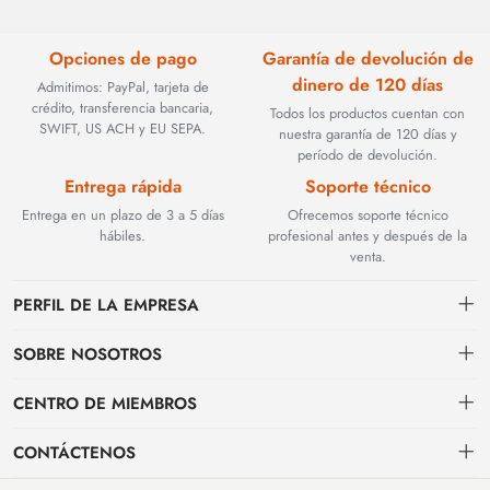
Opciones de pago
Garantía de devolución de
dinero de 120 días
Admitimos: PayPal, tarjeta de
crédito, transferencia bancaria,
Todos los productos cuentan con
SWIFT, US ACH y EU SEPA.
nuestra garantía de 120 días y
período de devolución.
Entrega rápida
Soporte técnico
Entrega en un plazo de 3 a 5 días
Ofrecemos soporte técnico
hábiles.
profesional antes y después de la
venta.
PERFIL DE LA EMPRESA
SOBRE NOSOTROS
Contacto
CENTRO DE MIEMBROS
Fundada en 2002, BEYOND TECHNOLOGY INTERNATIONAL LIMITED
se especializó inicialmente en soluciones de fibra óptica de alto
Envío
centro personal
rendimiento. Con la evolución de las redes industriales, ampliamos
CONTÁCTENOS
estratégicamente nuestra experiencia para abarcar componentes críticos
Condiciones de pago & facturación
Mi pedido