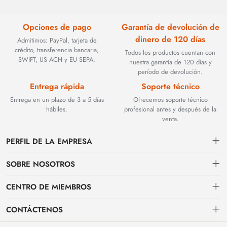
Opciones de pago
Garantía de devolución de
dinero de 120 días
Admitimos: PayPal, tarjeta de
crédito, transferencia bancaria,
Todos los productos cuentan con
SWIFT, US ACH y EU SEPA.
nuestra garantía de 120 días y
período de devolución.
Entrega rápida
Soporte técnico
Entrega en un plazo de 3 a 5 días
Ofrecemos soporte técnico
hábiles.
profesional antes y después de la
venta.
PERFIL DE LA EMPRESA
SOBRE NOSOTROS
Contacto
CENTRO DE MIEMBROS
Fundada en 2002, BEYOND TECHNOLOGY INTERNATIONAL LIMITED
se especializó inicialmente en soluciones de fibra óptica de alto
Envío
centro personal
rendimiento. Con la evolución de las redes industriales, ampliamos
CONTÁCTENOS
estratégicamente nuestra experiencia para abarcar componentes críticos
Condiciones de pago & facturación
Mi pedido