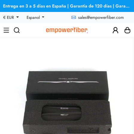
Entrega en 3 a 5 días en España | Garantía de 120 días | Garantía de reembolso
sales@empowerfiber.com
€ EUR
Espanol