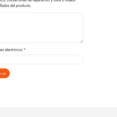
llados del producto.
eo electrónico *
viar