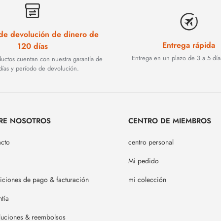
 de devolución de dinero de
Entrega rápida
120 días
Entrega en un plazo de 3 a 5 día
ductos cuentan con nuestra garantía de
ías y período de devolución.
RE NOSOTROS
CENTRO DE MIEMBROS
acto
centro personal
Mi pedido
ciones de pago & facturación
mi colección
tía
luciones & reembolsos