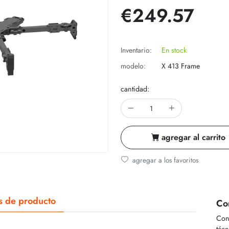
€249.57
Inventario:
En stock
modelo:
X 413 Frame
cantidad:
agregar al carrito
agregar a los favoritos
s de producto
Co
Con
técn