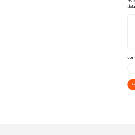
deta
corr
En