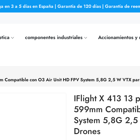
ga en 3 a 5 días en España | Garantía de 120 días | Garantía de ree
ptica
componentes industriales
Accionamientos y
9mm Compatible con O3 Air Unit HD FPV System 5,8G 2,5 W VTX pa
IFlight X 413 13 
599mm Compatibl
System 5,8G 2,5
Drones