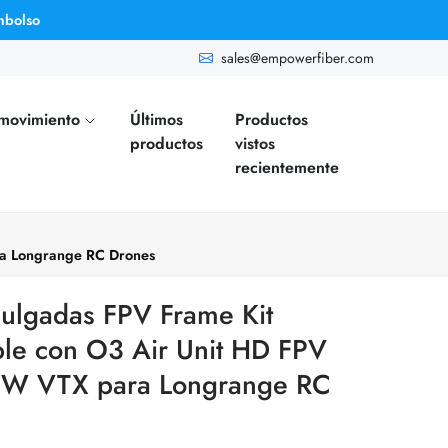
mbolso
sales@empowerfiber.com
 movimiento
Últimos
Productos
productos
vistos
recientemente
ra Longrange RC Drones
pulgadas FPV Frame Kit
e con O3 Air Unit HD FPV
 W VTX para Longrange RC