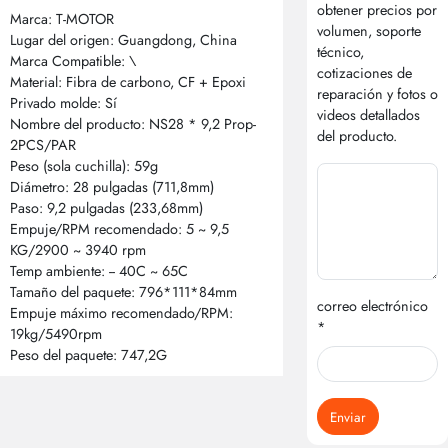
obtener precios por
Marca: T-MOTOR
volumen, soporte
Lugar del origen: Guangdong, China
técnico,
Marca Compatible: \
cotizaciones de
Material: Fibra de carbono, CF + Epoxi
reparación y fotos o
Privado molde: Sí
videos detallados
Nombre del producto: NS28 * 9,2 Prop-
del producto.
2PCS/PAR
Peso (sola cuchilla): 59g
Diámetro: 28 pulgadas (711,8mm)
Paso: 9,2 pulgadas (233,68mm)
Empuje/RPM recomendado: 5 ~ 9,5
KG/2900 ~ 3940 rpm
Temp ambiente: -- 40C ~ 65C
Tamaño del paquete: 796*111*84mm
correo electrónico
Empuje máximo recomendado/RPM:
*
19kg/5490rpm
Peso del paquete: 747,2G
Enviar