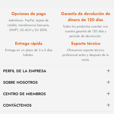
Opciones de pago
Garantía de devolución de
dinero de 120 días
Admitimos: PayPal, tarjeta de
crédito, transferencia bancaria,
Todos los productos cuentan con
SWIFT, US ACH y EU SEPA.
nuestra garantía de 120 días y
período de devolución.
Entrega rápida
Soporte técnico
Entrega en un plazo de 3 a 5 días
Ofrecemos soporte técnico
hábiles.
profesional antes y después de la
venta.
PERFIL DE LA EMPRESA
SOBRE NOSOTROS
Contacto
CENTRO DE MIEMBROS
Fundada en 2002, BEYOND TECHNOLOGY INTERNATIONAL LIMITED
se especializó inicialmente en soluciones de fibra óptica de alto
Envío
centro personal
rendimiento. Con la evolución de las redes industriales, ampliamos
CONTÁCTENOS
estratégicamente nuestra experiencia para abarcar componentes críticos
Condiciones de pago & facturación
Mi pedido