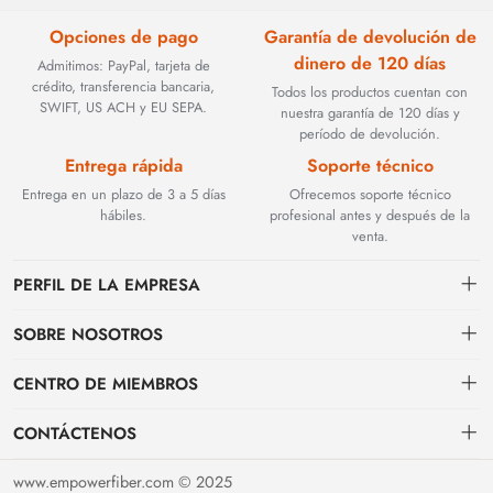
Opciones de pago
Garantía de devolución de
dinero de 120 días
Admitimos: PayPal, tarjeta de
crédito, transferencia bancaria,
Todos los productos cuentan con
SWIFT, US ACH y EU SEPA.
nuestra garantía de 120 días y
período de devolución.
Entrega rápida
Soporte técnico
Entrega en un plazo de 3 a 5 días
Ofrecemos soporte técnico
hábiles.
profesional antes y después de la
venta.
PERFIL DE LA EMPRESA
SOBRE NOSOTROS
Contacto
CENTRO DE MIEMBROS
Fundada en 2002, BEYOND TECHNOLOGY INTERNATIONAL LIMITED
se especializó inicialmente en soluciones de fibra óptica de alto
Envío
centro personal
rendimiento. Con la evolución de las redes industriales, ampliamos
CONTÁCTENOS
estratégicamente nuestra experiencia para abarcar componentes críticos
Condiciones de pago & facturación
Mi pedido
sales@empowerfiber.com
de automatización industrial, incluyendo módulos PLC, HMI (interfaces
www.empowerfiber.com © 2025