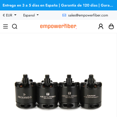
Entrega en 3 a 5 días en España | Garantía de 120 días | Garantía de reembolso
sales@empowerfiber.com
€ EUR
Espanol