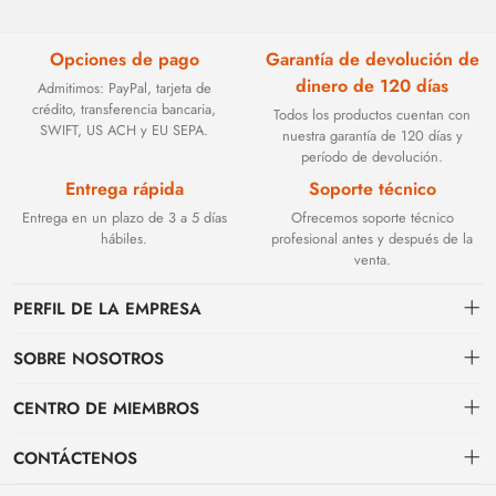
Opciones de pago
Garantía de devolución de
dinero de 120 días
Admitimos: PayPal, tarjeta de
crédito, transferencia bancaria,
Todos los productos cuentan con
SWIFT, US ACH y EU SEPA.
nuestra garantía de 120 días y
período de devolución.
Entrega rápida
Soporte técnico
Entrega en un plazo de 3 a 5 días
Ofrecemos soporte técnico
hábiles.
profesional antes y después de la
venta.
PERFIL DE LA EMPRESA
SOBRE NOSOTROS
Contacto
CENTRO DE MIEMBROS
Fundada en 2002, BEYOND TECHNOLOGY INTERNATIONAL LIMITED
se especializó inicialmente en soluciones de fibra óptica de alto
Envío
centro personal
rendimiento. Con la evolución de las redes industriales, ampliamos
CONTÁCTENOS
estratégicamente nuestra experiencia para abarcar componentes críticos
Condiciones de pago & facturación
Mi pedido