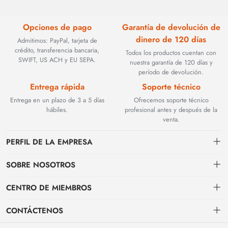
Opciones de pago
Garantía de devolución de
dinero de 120 días
Admitimos: PayPal, tarjeta de
crédito, transferencia bancaria,
Todos los productos cuentan con
SWIFT, US ACH y EU SEPA.
nuestra garantía de 120 días y
período de devolución.
Entrega rápida
Soporte técnico
Entrega en un plazo de 3 a 5 días
Ofrecemos soporte técnico
hábiles.
profesional antes y después de la
venta.
PERFIL DE LA EMPRESA
SOBRE NOSOTROS
Contacto
CENTRO DE MIEMBROS
Fundada en 2002, BEYOND TECHNOLOGY INTERNATIONAL LIMITED
se especializó inicialmente en soluciones de fibra óptica de alto
Envío
centro personal
rendimiento. Con la evolución de las redes industriales, ampliamos
CONTÁCTENOS
estratégicamente nuestra experiencia para abarcar componentes críticos
Condiciones de pago & facturación
Mi pedido