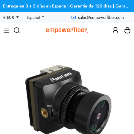
Entrega en 3 a 5 días en España | Garantía de 120 días | Garantía de reembolso
sales@empowerfiber.com
€ EUR
Espanol