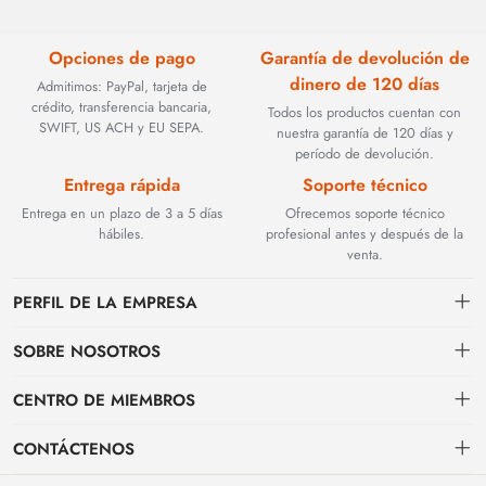
Opciones de pago
Garantía de devolución de
dinero de 120 días
Admitimos: PayPal, tarjeta de
crédito, transferencia bancaria,
Todos los productos cuentan con
SWIFT, US ACH y EU SEPA.
nuestra garantía de 120 días y
período de devolución.
Entrega rápida
Soporte técnico
Entrega en un plazo de 3 a 5 días
Ofrecemos soporte técnico
hábiles.
profesional antes y después de la
venta.
PERFIL DE LA EMPRESA
SOBRE NOSOTROS
Contacto
CENTRO DE MIEMBROS
Fundada en 2002, BEYOND TECHNOLOGY INTERNATIONAL LIMITED
se especializó inicialmente en soluciones de fibra óptica de alto
Envío
centro personal
rendimiento. Con la evolución de las redes industriales, ampliamos
CONTÁCTENOS
estratégicamente nuestra experiencia para abarcar componentes críticos
Condiciones de pago & facturación
Mi pedido