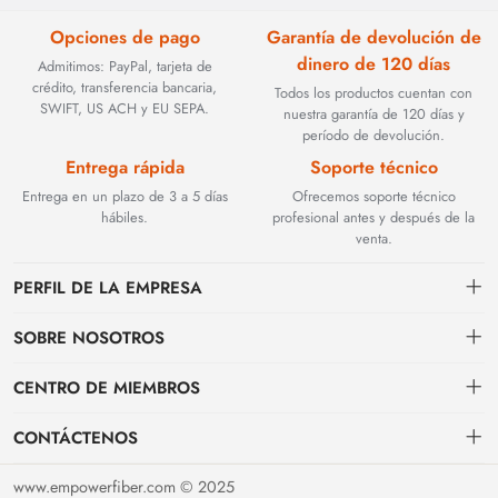
Opciones de pago
Garantía de devolución de
dinero de 120 días
Admitimos: PayPal, tarjeta de
crédito, transferencia bancaria,
Todos los productos cuentan con
SWIFT, US ACH y EU SEPA.
nuestra garantía de 120 días y
período de devolución.
Entrega rápida
Soporte técnico
Entrega en un plazo de 3 a 5 días
Ofrecemos soporte técnico
hábiles.
profesional antes y después de la
venta.
PERFIL DE LA EMPRESA
SOBRE NOSOTROS
Contacto
CENTRO DE MIEMBROS
Fundada en 2002, BEYOND TECHNOLOGY INTERNATIONAL LIMITED
se especializó inicialmente en soluciones de fibra óptica de alto
Envío
centro personal
rendimiento. Con la evolución de las redes industriales, ampliamos
CONTÁCTENOS
estratégicamente nuestra experiencia para abarcar componentes críticos
Condiciones de pago & facturación
Mi pedido
sales@empowerfiber.com
de automatización industrial, incluyendo módulos PLC, HMI (interfaces
www.empowerfiber.com © 2025