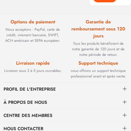
Options de paiement
Garantie de
remboursement sous 120
Nous acceptons : PayPal, carte de
crédit, virement bancaire, SWIFT,
jours
ACH américain et SEPA européen.
Tous les produits bénéficient de
notre garantie de 120 jours et de
notre période de retour.
Livraison rapide
Support technique
Livraison sous 3 à 5 jours ouvrables.
nous offrons un support technique
professionnel avant et après vente.
PROFIL DE L'ENTREPRISE
À PROPOS DE NOUS
Contact
CENTRE DES MEMBRES
Fondée en 2002, BEYOND TECHNOLOGY INTERNATIONAL LIMITED
s'est initialement spécialisée dans les solutions de fibre optique haute
Expédition
centre personnel
performance. Face à l'évolution des réseaux industriels, nous avons
NOUS CONTACTER