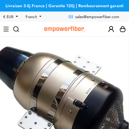
Livraison 3-5j France | Garantie 120j | Remboursement garanti
sales@empowerfiber.com
€ EUR
French